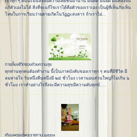
เราทุก ๆ คนน่ะมันสั่งสมความเคยชินมานาน มันติด มันยึด มันหลงจน
แก้ตัวเองไม่ได้ สิ่งที่จะแก้ไขเราได้คือตัวของเราเอง เป็นผู้ที่เห็นภัยเห็น
โทษในการเวียนว่ายตายเกิดในวัฏฏะสงสาร ถ้าเราไม่...
การเลี้ยงชีวิตชอบด้วยความสุข
ทุกท่านทุกคนต้องทำงาน นี้เป็นภาคบังคับของเราทุก ๆ คนที่มีชีวิต มี
ลมหายใจ วันหนึ่งคืนหนึ่งมี ๒๔ ชั่วโมง เวลานอนส่วนใหญ่ก็ไม่เกิน ๖
ชั่วโมง เราทำอย่างไรถึงจะมีความสุขมีความดับทุกข์.....
เทียนพรรษาพระราชทาน ๒๕๕๗