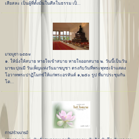
เสียสละ เป็นผู้ที่ตั้งมั่นในศีลในธรรม เป็...
มาฆบูชา ๒๕๕๗
๑. ให้นั่งให้สบาย หายใจเข้าสบาย หายใจออกสบาย ๒. วันนี้เป็นวัน
มาฆะปุณมี วันเพ็ญแห่งวันมาฆบูชา ตรงกับวันที่พระพุทธเจ้าแสดง
โอวาทพระปาฏิโมกข์ให้แก่พระอรหันต์ ๑,๒๕๐ รูป ที่มาประชุมกัน
โด...
การสร้างบารมี