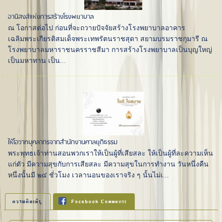
อานิสงส์แห่งการสร้างโรงพยาบาล
ณ โอกาสต่อไป ก่อนที่จะถวายปัจจัยสร้างโรงพยาบาลอาคาร
เฉลิมพระเกียรติสมเด็จพระเทพรัตนราชสุดา สยามบรมราชกุมารี ณ
โรงพยาบาลมหาราชนครราชสีมา การสร้างโรงพยาบาลเป็นบุญใหญ่
เป็นมหาทาน เป็น...
ให้โอวาทบุคลากรจากสำนักงานศาลยุติธรรม
พระพุทธเจ้าท่านสอนพวกเราให้เป็นผู้ที่เสียสละ ให้เป็นผู้ที่ละความเห็น
แก่ตัว มีความสุขกับการเสียสละ มีความสุขในการทำงาน วันหนึ่งคืน
หนึ่งนั้นมี ๒๔ ชั่วโมง เวลานอนของเราจริง ๆ นั้นไม่เ...
ความคิดเห็น
Facebook Comments