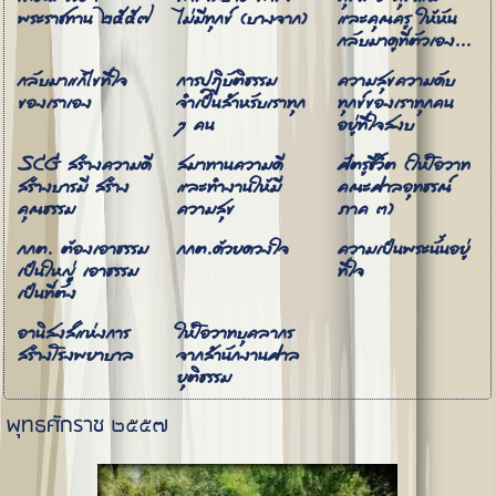
พระราชทาน ๒๕๕๗
ไม่มีทุกข์ (บางจาก)
และคุณครู ให้หัน
กลับมาดูที่ตัวเอง...
กลับมาแก้ไขที่ใจ
การปฏิบัติธรรม
ความสุขความดับ
ของเราเอง
จำเป็นสำหรับเราทุก
ทุกข์ของเราทุกคน
ๆ คน
อยู่ที่ใจสงบ
SCG สร้างความดี
สมาทานความดี
ศัตรูชีวิต (ให้โอวาท
สร้างบารมี สร้าง
และทำงานให้มี
คณะศาลอุทธรณ์
คุณธรรม
ความสุข
ภาค ๓)
กกต. ต้องเอาธรรม
กกต.ด้วยดวงใจ
ความเป็นพระนั้นอยู่
เป็นใหญ่ เอาธรรม
ที่ใจ
เป็นที่ตั้ง
อานิสงส์แห่งการ
ให้โอวาทบุคลากร
สร้างโรงพยาบาล
จากสำนักงานศาล
ยุติธรรม
พุทธศักราช ๒๕๕๗