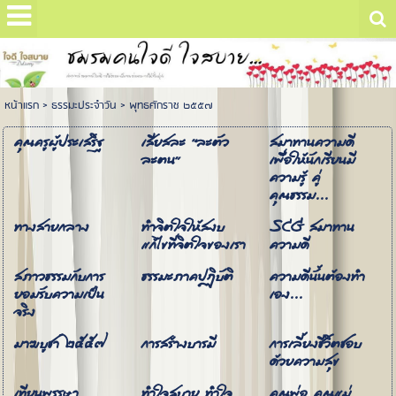
หน้าแรก
>
ธรรมะประจำวัน
>
พุทธศักราช ๒๕๕๗
คุณครูผู้ประเสริฐ
เสียสละ "ละตัว
สมาทานความดี
ละตน"
เพื่อให้นักเรียนมี
ความรู้ คู่
คุณธรรม...
ทางสายกลาง
ทำจิตใจให้สงบ
SCG สมาทาน
แก้ไขที่จิตใจของเรา
ความดี
สภาวธรรมกับการ
ธรรมะภาคปฏิบัติ
ความดีนั้นต้องทำ
ยอมรับความเป็น
เอง...
จริง
มาฆบูชา ๒๕๕๗
การสร้างบารมี
การเลี้ยงชีวิตชอบ
ด้วยความสุข
เทียนพรรษา
ทำใจสบาย ทำใจ
คุณพ่อ คุณแม่