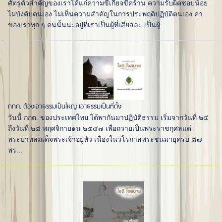
ศัตรูตัวสำคัญของเราได้แก่ความขี้เกียจขี้คร้าน ความรับผิดชอบน้อย
ไม่บังคับตนเอง ไม่เห็นความสำคัญในการประพฤติปฏิบัติตนเอง ค่า
ของเราทุก ๆ คนนั้นน่ะอยู่ที่เราเป็นผู้ที่เสียสละ เป็นผู้...
กกต. ต้องเอาธรรมเป็นใหญ่ เอาธรรมเป็นที่ตั้ง
วันนี้ กกต. ของประเทศไทย ได้พากันมาปฏิบัติธรรม เริ่มจากวันที่ ๒๔
ถึงวันที่ ๒๘ พฤศจิกาย๑น ๒๕๕๗ เพื่อถวายเป็นพระราชกุศลแด่
พระบาทสมเด็จพระเจ้าอยู่หัว เนื่องในวโรกาสพระชนมายุครบ ๘๗
พร...