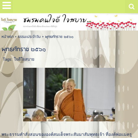
หน้าแรก
>
ธรรมะประจำวัน
>
พุทธศักราช ๒๕๖๑
พุทธศักราช ๒๕๖๑
Tags:
ใจดีใจสบาย
พระธรรมคำสั่งสอนขององค์สมเด็จพระสัมมาสัมพุทธเจ้า ที่องค์พ่อแม่ครู